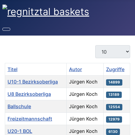
Anzeige #
Titel
Autor
Zugriffe
U10-1 Bezirksoberliga
Jürgen Koch
14899
U8 Bezirksoberliga
Jürgen Koch
13189
Ballschule
Jürgen Koch
12554
Freizeitmannschaft
Jürgen Koch
12979
U20-1 BOL
Jürgen Koch
6130