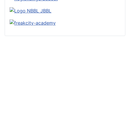
© 2023 by Basketball im Regnitztal e.V. -
IMPRESSUM
-
Datenschutzerklärung
-
Login