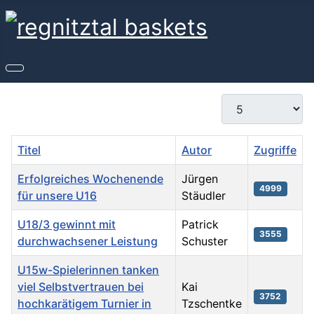
Anzeige #
Titel
Autor
Zugriffe
Erfolgreiches Wochenende
Jürgen
4999
für unsere U16
Stäudler
U18/3 gewinnt mit
Patrick
3555
durchwachsener Leistung
Schuster
U15w-Spielerinnen tanken
viel Selbstvertrauen bei
Kai
3752
hochkarätigem Turnier in
Tzschentke