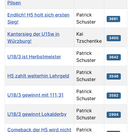
Pilsen
Endlich! H5 holt sich ersten
Patrick
3681
Sieg!
Schuster
Kantersieg der U15w in
Kai
3450
Würzburg!
Tzschentke
Patrick
U18/3 ist Herbstmeister
3642
Schuster
Patrick
H5 zahlt weiterhin Lehrgeld
3546
Schuster
Patrick
U18/3 gewinnt mit 111:31
3582
Schuster
Patrick
U18/3 gewinnt Lokalderby
2994
Schuster
Comeback der H5 wird nicht
Patrick